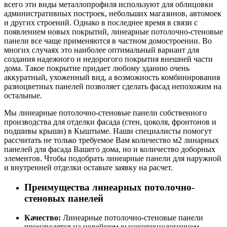
всего эти виды металлопрофиля используют для облицовки
административных построек, небольших магазинов, автомоек
и других строений. Однако в последнее время в связи с
появлением новых покрытий, линеарные потолочно-стеновые
панели все чаще применяются в частном домостроении. Во
многих случаях это наиболее оптимальный вариант для
создания надежного и недорогого покрытия внешней части
дома. Такое покрытие придает любому зданию очень
аккуратный, ухоженный вид, а возможность комбинирования
разноцветных панелей позволяет сделать фасад непохожим на
остальные.
Мы линеарные потолочно-стеновые панели собственного
производства для отделки фасада (стен, цоколя, фронтонов и
подшивы крыши) в Кыштыме. Наши специалисты помогут
рассчитать не только требуемое Вам количество м2 линарных
панелей для фасада Вашего дома, но и количество доборных
элементов. Чтобы подобрать линеарные панели для наружной
и внутренней отделки оставьте заявку на расчет.
Преимущества линеарных потолочно-
стеновых панелей
Качество:
Линеарные потолочно-стеновые панели
производятся на новейшем высокотехнологичном