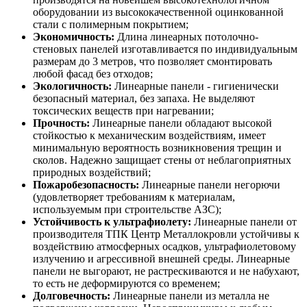
оборудовании из высококачественной оцинкованной
стали с полимерным покрытием;
Экономичность:
Длина линеарных потолочно-
стеновых панелей изготавливается по индивидуальным
размерам до 3 метров, что позволяет смонтировать
любой фасад без отходов;
Экологичность:
Линеарные панели - гигиенически
безопасный материал, без запаха. Не выделяют
токсических веществ при нагревании;
Прочность:
Линеарные панели обладают высокой
стойкостью к механическим воздействиям, имеет
минимальную вероятность возникновения трещин и
сколов. Надежно защищает стены от неблагоприятных
природных воздействий;
Пожаробезопасность:
Линеарные панели негорючи
(удовлетворяет требованиям к материалам,
используемым при строительстве АЗС);
Устойчивость к ультрафиолету:
Линеарные панели от
производителя ТПК Центр Металлокровли устойчивы к
воздействию атмосферных осадков, ультрафиолетовому
излучению и агрессивной внешней среды. Линеарные
панели не выгорают, не растрескиваются и не набухают,
то есть не деформируются со временем;
Долговечность:
Линеарные панели из металла не