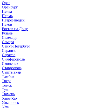
Орел
Оренбург
Пенза
Пермь
Петрозаводск
Псков
Ростов на Дону
Рязань
Салехард
Самара
Санкт-Петербург
Саранск
Саратов
Симферополь
Смоленск
Ставрополь
Сыктывкар
Тамбов
Тверь
Томск
Тула
Тюмень
Улан-Удэ
Ульяновск
Уфа