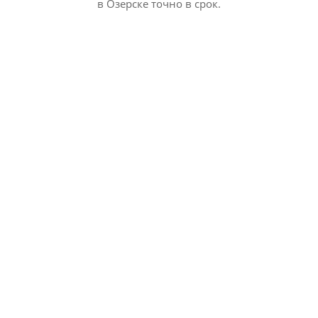
в Озерске точно в срок.
20
Лет на рынке
Эксперт рынка материалов для кровли и фасада,
заборов
до 25
Лет гарантии