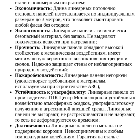
стали с полимерным покрытием;
Экономичность:
Длина линеарных потолочно-
стеновых панелей изготавливается по индивидуальным
размерам до 3 метров, что позволяет смонтировать
любой фасад без отходов;
Экологичность:
Линеарные панели - гигиенически
безопасный материал, без запаха. Не выделяют
токсических веществ при нагревании;
Прочность:
Линеарные панели обладают высокой
стойкостью к механическим воздействиям, имеет
минимальную вероятность возникновения трещин и
сколов. Надежно защищает стены от неблагоприятных
природных воздействий;
Пожаробезопасность:
Линеарные панели негорючи
(удовлетворяет требованиям к материалам,
используемым при строительстве АЗС);
Устойчивость к ультрафиолету:
Линеарные панели от
производителя ТПК Центр Металлокровли устойчивы к
воздействию атмосферных осадков, ультрафиолетовому
излучению и агрессивной внешней среды. Линеарные
панели не выгорают, не растрескиваются и не набухают,
то есть не деформируются со временем;
Долговечность:
Линеарные панели из металла не
подвержены коррозии. Невосприимчивы к любым
температурным колебаниям. Гарантия на сталь с