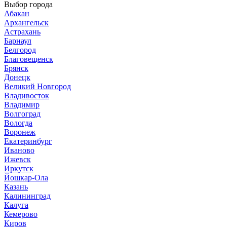
Выбор города
Абакан
Архангельск
Астрахань
Барнаул
Белгород
Благовещенск
Брянск
Донецк
Великий Новгород
Владивосток
Владимир
Волгоград
Вологда
Воронеж
Екатеринбург
Иваново
Ижевск
Иркутск
Йошкар-Ола
Казань
Калининград
Калуга
Кемерово
Киров