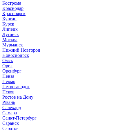
Кострома
Краснодар
Красноярск
Курган
Курск
Липецк
Луганск
Москва
Мурманск
Нижний Новгород
Новосибирск
Омск
Орел
Оренбург
Пенза
Пермь
Петрозаводск
Псков
Ростов на Дону
Рязань
Салехард
Самара
Санкт-Петербург
Саранск
Саратов